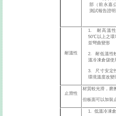
部（前永嘉
測試報告證明
1.
耐高溫
50
℃以上之環
並彎曲變形
耐溫性
2.
耐低溫性
溫冷凍倉儲使
3.
尺寸安定
環境溫度改變
材質較光滑，磨
止滑性
但板面可以加裝
1.
低溫冷凍