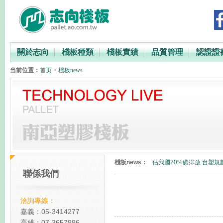
關於志向
棧板種類
棧板實績
品質管理
認證證
当前位置：
首页
>
棧板news
PP與PE材質比較
台灣最快2023年徵收碳費
棧板news：
佔我國20%碳排放 台塑規
聯係我們
碳中和塑膠棧板
全球減碳表現台灣倒數第
洽詢專線：
PP與PE材質比較
嘉義：05-3414277
高雄：07-3657996
台灣最快2023年徵收碳費