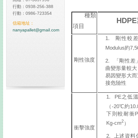
行動：0938-256-388
佔我國20%碳排放 台塑規
行動：0986-723354
種類
碳中和塑膠棧板
HDPE
信箱地址：
項目
全球減碳表現台灣倒數第
nanyapallet@gmail.com
1.
剛性較
Modulus
約
7,5
剛性強度
2.
「剛性差
曲變形量較大
易因變形大而
接危險性
1.
PE
之低
（
-20
℃約
10
下則較耐衝
2
Kg-cm
）
衝擊強度
2.
上述資料