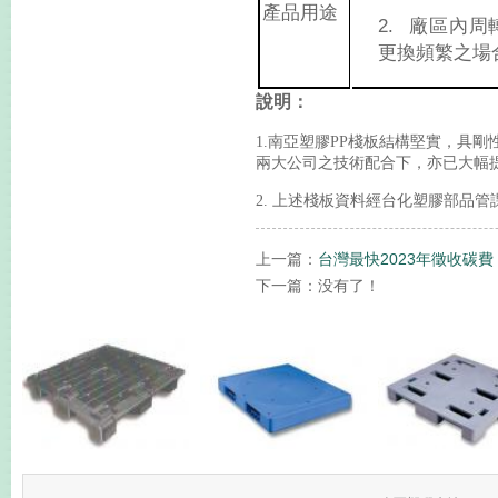
產品用途
2.
廠區內周
更換頻繁之場
說明：
1.南亞塑膠PP棧板結構堅實，具
兩大公司之技術配合下，亦已大幅
2. 上述棧板資料經台化塑膠部品
上一篇：
台灣最快2023年徵收碳費
下一篇：没有了！