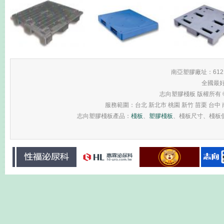
南亞塑膠廠址：61
全國最
志向塑膠棧板 版權所有 © 2013 
服務範圍：台北 新北市 桃園 新竹 苗栗 台中 南
志向塑膠棧板產品：
棧板
、
塑膠棧板
、棧板尺寸、棧板