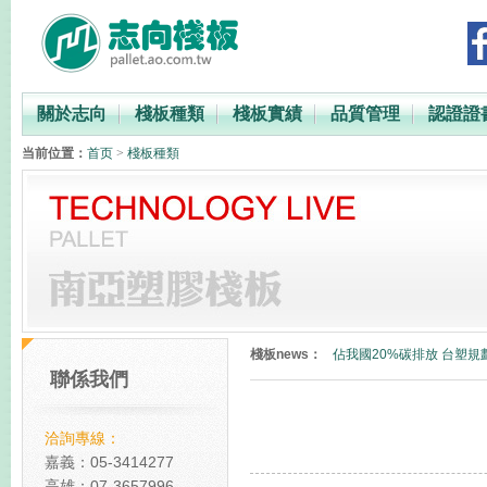
關於志向
棧板種類
棧板實績
品質管理
認證證
当前位置：
首页
>
棧板種類
PP與PE材質比較
台灣最快2023年徵收碳費
棧板news：
佔我國20%碳排放 台塑規
聯係我們
碳中和塑膠棧板
全球減碳表現台灣倒數第
洽詢專線：
PP與PE材質比較
嘉義：05-3414277
高雄：07-3657996
台灣最快2023年徵收碳費