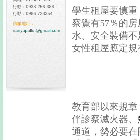
行動：0938-256-388
學生租屋要慎重
佔我國20%碳排放 台塑規
行動：0986-723354
碳中和塑膠棧板
察覺有57％的
信箱地址：
全球減碳表現台灣倒數第
nanyapallet@gmail.com
水、安全裝備不
女性租屋應定規
教育部以來規章
伴診察滅火器、
通道，勢必要在