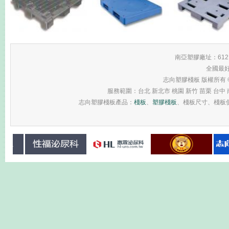
南亞塑膠廠址：61
全國最
志向塑膠棧板 版權所有 © 2013 
服務範圍：台北 新北市 桃園 新竹 苗栗 台中 南
志向塑膠棧板產品：
棧板
、
塑膠棧板
、棧板尺寸、棧板