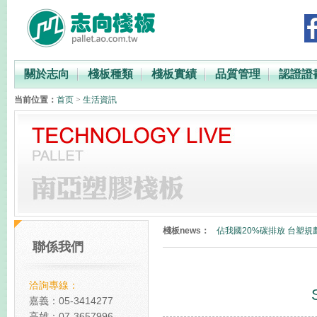
關於志向
棧板種類
棧板實績
品質管理
認證證
当前位置：
首页
>
生活資訊
PP與PE材質比較
台灣最快2023年徵收碳費
棧板news：
佔我國20%碳排放 台塑規
聯係我們
碳中和塑膠棧板
全球減碳表現台灣倒數第
洽詢專線：
PP與PE材質比較
嘉義：05-3414277
高雄：07-3657996
台灣最快2023年徵收碳費