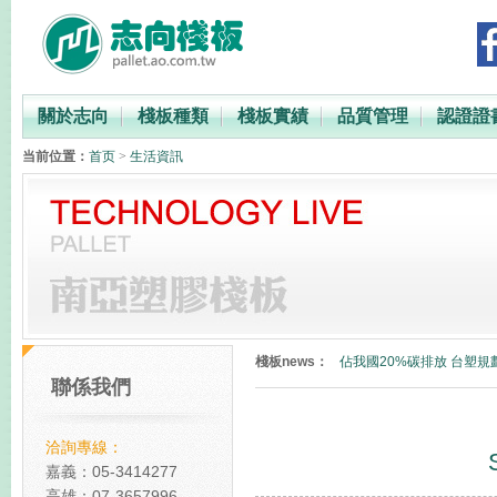
關於志向
棧板種類
棧板實績
品質管理
認證證
当前位置：
首页
>
生活資訊
PP與PE材質比較
台灣最快2023年徵收碳費
棧板news：
佔我國20%碳排放 台塑規
聯係我們
碳中和塑膠棧板
全球減碳表現台灣倒數第
洽詢專線：
PP與PE材質比較
嘉義：05-3414277
高雄：07-3657996
台灣最快2023年徵收碳費