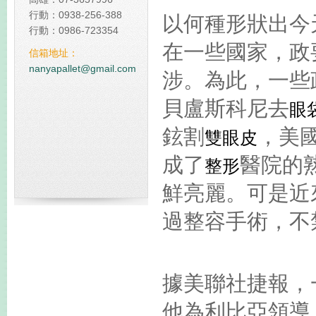
行動：0938-256-388
以何種形狀出今
佔我國20%碳排放 台塑規
行動：0986-723354
碳中和塑膠棧板
在一些國家，政
信箱地址：
全球減碳表現台灣倒數第
nanyapallet@gmail.com
涉。為此，一些
貝盧斯科尼去
眼
鉉割
，美
雙眼皮
成了
醫院的
整形
鮮亮麗。可是近
過整容手術，不
據美聯社捷報，
他為利比亞領導