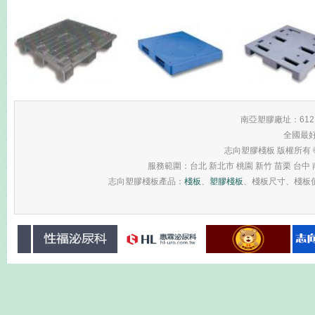
南亞塑膠廠址：61
全國最
志向塑膠棧板 版權所有 © 2013 
服務範圍：台北 新北市 桃園 新竹 苗栗 台中 南
志向塑膠棧板產品：
棧板
、
塑膠棧板
、棧板尺寸、棧板