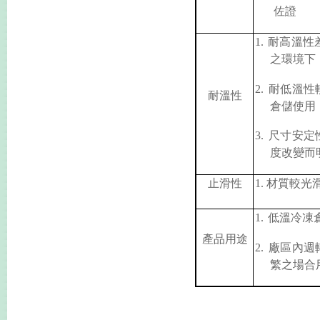
佐證
1.
耐高溫性
之環境下
2.
耐低溫性
耐溫性
倉儲使用
3.
尺寸安定
度改變而
止滑性
1. 材質較
1.
低溫冷凍
產品用途
2.
廠區內週
繁之場合