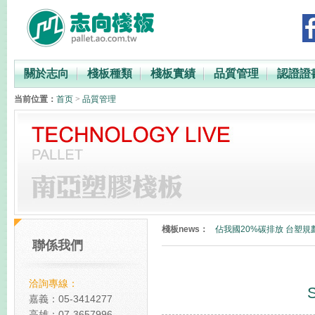
關於志向
棧板種類
棧板實績
品質管理
認證證
当前位置：
首页
>
品質管理
PP與PE材質比較
台灣最快2023年徵收碳費
棧板news：
佔我國20%碳排放 台塑規
聯係我們
碳中和塑膠棧板
全球減碳表現台灣倒數第
洽詢專線：
PP與PE材質比較
嘉義：05-3414277
高雄：07-3657996
台灣最快2023年徵收碳費