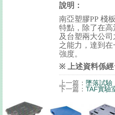
說明：
南亞塑膠
PP
棧
特點，除了在高
及台塑兩大公司
之能力，達到在
強度。
※
上述資料係經
上一篇：
墜落試驗
下一篇：
TAF實驗