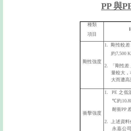
PP
與
P
種類
項目
1.
剛性較差
約
7,500 
剛性強度
2.
「剛性差
量較大，
大而遭高
1.
PE
之低
℃
約
10.
耐衝
PP
衝擊強度
2.
上述資料
永嘉公