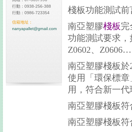
行動：0938-256-388
棧板功能測試前
佔我國20%碳排放 台塑規
行動：0986-723354
碳中和塑膠棧板
信箱地址：
南亞塑膠
棧板
完
全球減碳表現台灣倒數第
nanyapallet@gmail.com
功能測試要求，
Z0602
、
Z0606
南亞塑膠
棧板
於
使用「環保標章
用，符合新一代
南亞
塑膠棧板
符
南亞塑膠棧板符