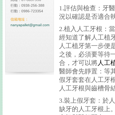
行動：0938-256-388
1.
評估與檢查：牙
佔我國20%碳排放 台塑規
行動：0986-723354
況以確認是否適合
碳中和塑膠棧板
信箱地址：
全球減碳表現台灣倒數第
nanyapallet@gmail.com
2.
植入人工牙根：
經知道了解人工植
人工植牙第一步便
之後，必須要等待
合，才可以將
人工
醫師會先靜置：等
假牙套套在人工牙
人工牙根與齒槽骨
3.
裝上假牙套：於
缺牙的人工牙根上