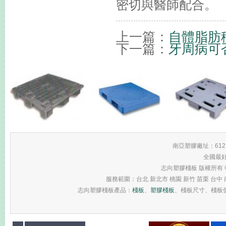
密切與醫師配合。
上一篇：
自體脂肪
下一篇：
牙周病可
南亞塑膠廠址：61
全國最
志向塑膠棧板 版權所有 © 2013 
服務範圍：台北 新北市 桃園 新竹 苗栗 台中 南
志向塑膠棧板產品：
棧板
、
塑膠棧板
、棧板尺寸、棧板