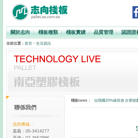
關於志向
棧板種類
棧板實績
品質管理
認證證
当前位置：
首页
>
生活資訊
PP與PE材質比較
台灣最快2023年徵收碳費
棧板news：
佔我國20%碳排放 台塑規
聯係我們
碳中和塑膠棧板
全球減碳表現台灣倒數第
洽詢專線：
PP與PE材質比較
嘉義：05-3414277
高雄：07-3657996
台灣最快2023年徵收碳費